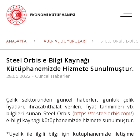
ANASAYFA
HABER VE DUYURULAR
STEEL ORBIS E-BI
Steel Orbis e-Bilgi Kaynağı
Kütüphanemizde Hizmete Sunulmuştur.
28.06.2022
-
Güncel Haberler
Çelik sektöründen güncel haberler, günlük çelik
fiyatları, ihracat/ithalat verileri, fiyat tahminleri vb.
bilgileri sunan Steel Orbis (
https://tr.steelorbis.com/
)
e-bilgi kaynağı kütüphanemizde hizmete sunulmuştur.
*Üyelik ile ilgili bilgi için kütüphanemizle iletişime