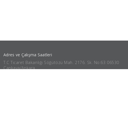
Adres ve Çalışma Saatleri
T.C Ticaret Bakanlığı
Söğütözü Mah. 2176. Sk.
No:63 06530
Çankaya/Ankara
Tel:
0 (312) 204 75 00
Kütüphane Çalışma saatleri
Bugün Kapalı
Nasıl Gelirim?
crafted by
Horato
© 2026 Türkiye Cumhuriyeti Ticaret Bakanlığı, Türkiye
İletişim
Yasal Uyarı
Çalışma Saatleri