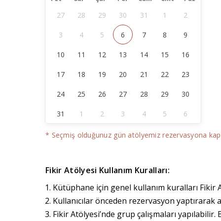
27
28
29
30
31
1
2
3
4
5
6
7
8
9
10
11
12
13
14
15
16
17
18
19
20
21
22
23
24
25
26
27
28
29
30
31
1
2
3
4
5
6
* Seçmiş olduğunuz gün atölyemiz rezervasyona kapal
Fikir Atölyesi Kullanım Kuralları:
Kütüphane için genel kullanım kuralları Fikir At
Kullanıcılar önceden rezervasyon yaptırarak at
Fikir Atölyesi’nde grup çalışmaları yapılabilir. 