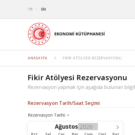
TR
EN
ANASAYFA
FIKIR ATÖLYESI REZERVASYONU
Fikir Atölyesi Rezervasyonu
Rezervasyon yapmak için aşağıda bulunan bilgil
Rezervasyon Tarih/Saat Seçimi
Rezervasyon Tarihi:
*
Ağustos
Pzt
Sal
Çar
Per
Cum
Cmt
Paz